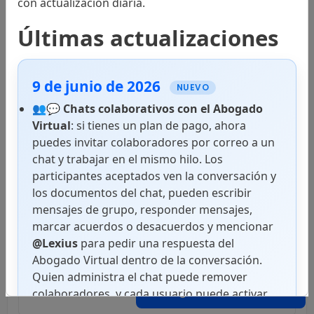
con actualización diaria.
Instrumentos Internacionales
Últimas actualizaciones
9 de junio de 2026
Códigos
NUEVO
👥💬
Chats colaborativos con el Abogado
Virtual
: si tienes un plan de pago, ahora
puedes invitar colaboradores por correo a un
Leyes
chat y trabajar en el mismo hilo. Los
participantes aceptados ven la conversación y
los documentos del chat, pueden escribir
mensajes de grupo, responder mensajes,
Decretos Ejecutivos
marcar acuerdos o desacuerdos y mencionar
@Lexius
para pedir una respuesta del
Abogado Virtual dentro de la conversación.
Quien administra el chat puede remover
Decretos Legislativos
Abogado Virtual
colaboradores, y cada usuario puede activar
notificaciones push en superficies