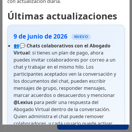
con actualización diaria.
Instrumentos Internacionales
Últimas actualizaciones
9 de junio de 2026
Códigos
NUEVO
👥💬
Chats colaborativos con el Abogado
Virtual
: si tienes un plan de pago, ahora
puedes invitar colaboradores por correo a un
Leyes
chat y trabajar en el mismo hilo. Los
participantes aceptados ven la conversación y
los documentos del chat, pueden escribir
mensajes de grupo, responder mensajes,
Decretos Ejecutivos
marcar acuerdos o desacuerdos y mencionar
@Lexius
para pedir una respuesta del
Abogado Virtual dentro de la conversación.
Quien administra el chat puede remover
Decretos Legislativos
Abogado Virtual
colaboradores, y cada usuario puede activar
notificaciones push en superficies